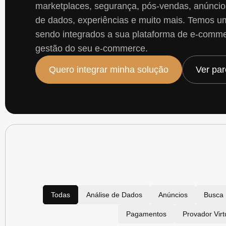
marketplaces, segurança, pós-vendas, anúncios
de dados, experiências e muito mais. Temos um
sendo integrados a sua plataforma de e-comme
gestão do seu e-commerce.
Quero integrar minha solução
Ver par
Todas
Análise de Dados
Anúncios
Busca 
Pagamentos
Provador Virt