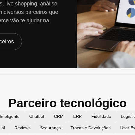
, live shopping, análise
 diversos parceiros que
rce vão te ajudar na
ceiros
Parceiro tecnológico
Inteligente
Chatbot
CRM
ERP
Fidelidade
Logísti
ual
Reviews
Segurança
Trocas e Devoluções
User Ex