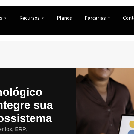
s
Recursos
Planos
Parcerias
Cont
nológico
ntegre sua
ossistema
entos, ERP,