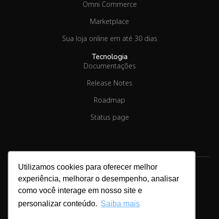
Omni Commerce
Marketplace
Sua loja online em até 30 dias
Tecnologia
Documentações
Release Notes
Roadmap
Status page
Utilizamos cookies para oferecer melhor
experiência, melhorar o desempenho, analisar
como você interage em nosso site e
Copyright © 2026.
Linx Commerce
personalizar conteúdo.
Saiba mais
Cookies & Privacidade