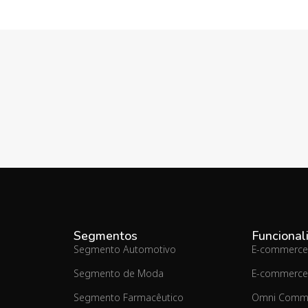
Segmentos
Funcional
Segmento Automotivo
E-commerce
Segmento de Moda
E-commerce
Segmento Farmacêutico
Omni Comm