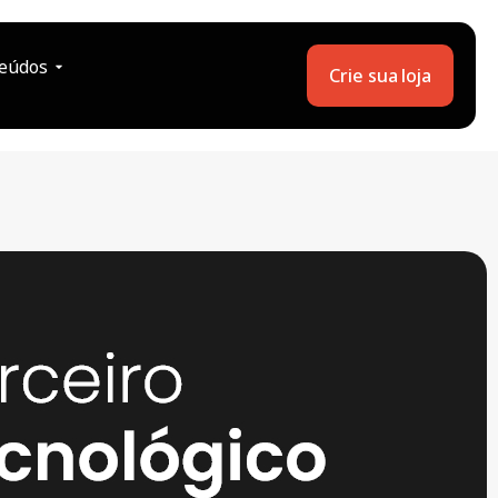
eúdos
Crie sua loja