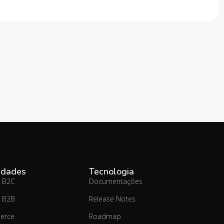
idades
Tecnologia
 B2C
Documentações
 B2B
Release Notes
erce
Roadmap