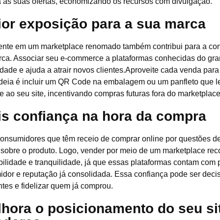
 as suas ofertas, economizando os recursos com divulgação.
ior exposição para a sua marca
sente em um marketplace renomado também contribui para a co
rca. Associar seu e-commerce a plataformas conhecidas do gr
lidade e ajuda a atrair novos clientes.Aproveite cada venda para 
eia é incluir um QR Code na embalagem ou um panfleto que le
e ao seu site, incentivando compras futuras fora do marketplace
is confiança na hora da compra
onsumidores que têm receio de comprar online por questões d
 sobre o produto. Logo, vender por meio de um marketplace rec
bilidade e tranquilidade, já que essas plataformas contam com p
dor e reputação já consolidada. Essa confiança pode ser decis
ntes e fidelizar quem já comprou.
lhora o posicionamento do seu si