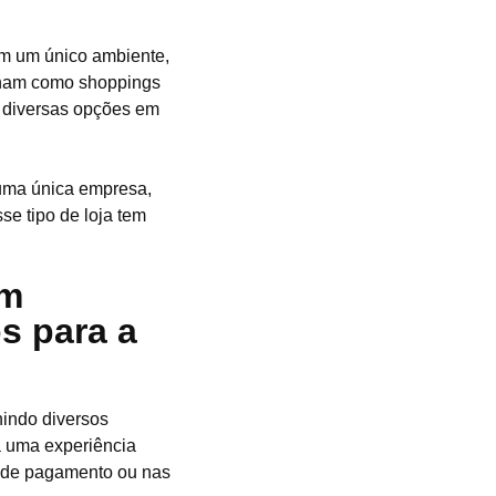
em um único ambiente,
onam como shoppings
re diversas opções em
r uma única empresa,
se tipo de loja tem
om
s para a
nindo diversos
a uma experiência
s de pagamento ou nas