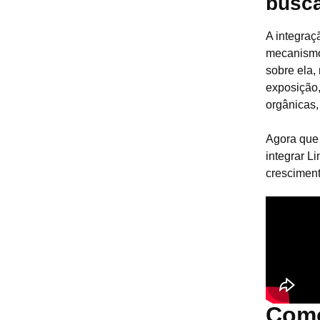
busc
A integra
mecanismo
sobre ela,
exposição,
orgânicas,
Agora que 
integrar L
cresciment
Como