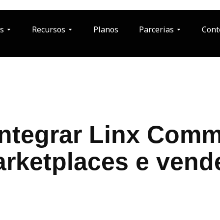
s
Recursos
Planos
Parcerias
Cont
ntegrar Linx Com
rketplaces e vend