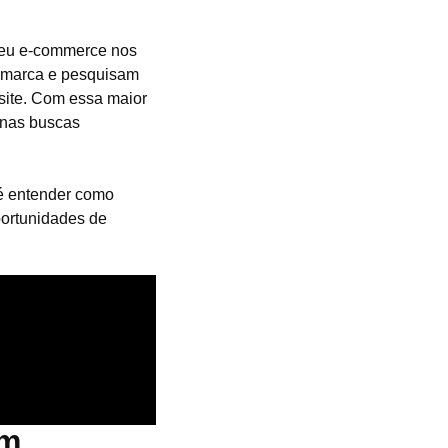
seu e-commerce nos
 marca e pesquisam
 site. Com essa maior
 nas buscas
 é entender como
portunidades de
om