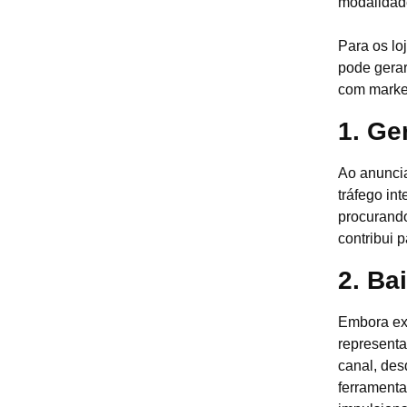
modalidad
Para os lo
pode gerar
com market
1. Ge
Ao anuncia
tráfego in
procurando
contribui p
2. Ba
Embora exi
representa
canal, desd
ferramenta