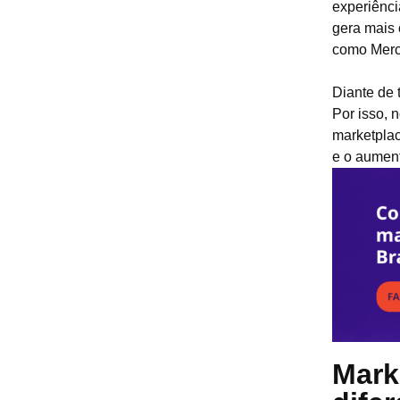
experiênc
gera mais 
como Merca
Diante de 
Por isso, 
marketplac
e o aumen
Mark