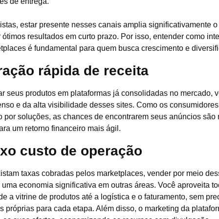
es de entrega.
jistas, estar presente nesses canais amplia significativamente o
 ótimos resultados em curto prazo. Por isso, entender como in
places é fundamental para quem busca crescimento e diversif
ração rápida de receita
r seus produtos em plataformas já consolidadas no mercado, v
tenso e da alta visibilidade desses sites. Como os consumidores 
 por soluções, as chances de encontrarem seus anúncios são 
ara um retorno financeiro mais ágil.
ixo custo de operação
stam taxas cobradas pelos marketplaces, vender por meio des
 uma economia significativa em outras áreas. Você aproveita tod
e a vitrine de produtos até a logística e o faturamento, sem pre
s próprias para cada etapa. Além disso, o marketing da plataf