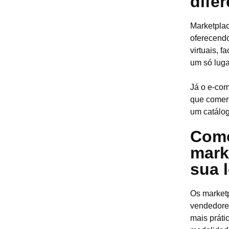
dife
Marketplac
oferecend
virtuais, 
um só luga
Já o e-com
que comerc
um catálog
Como
mark
sua l
Os marketp
vendedores
mais práti