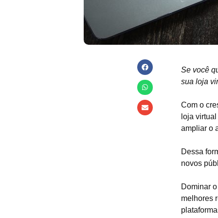
Se você q
sua loja vi
Com o cres
loja virtu
ampliar o 
Dessa for
novos públ
Dominar o 
melhores r
plataforma