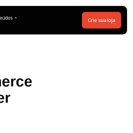
eúdos
Crie sua loja
merce
er