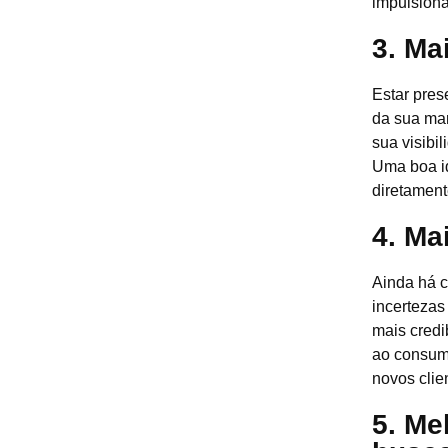
impulsiona
3. Ma
Estar pre
da sua ma
sua visibi
Uma boa id
diretament
4. Ma
Ainda há c
incertezas
mais credi
ao consumi
novos clie
5. Me