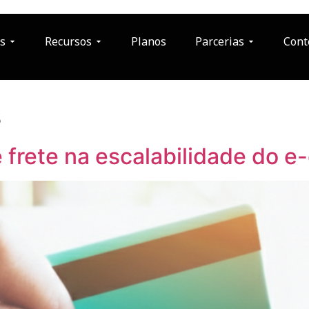
s
Recursos
Planos
Parcerias
Cont
s
 frete na escalabilidade do 