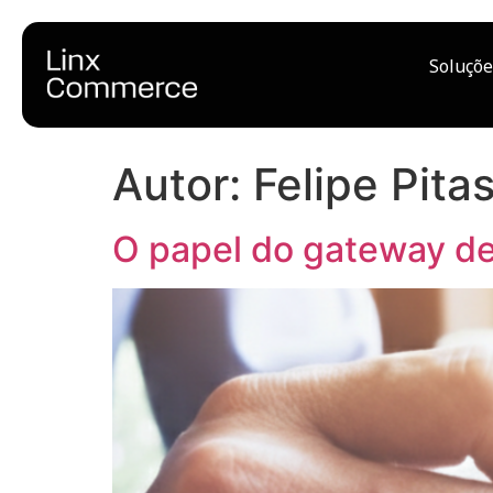
Soluçõe
Autor:
Felipe Pita
O papel do gateway de