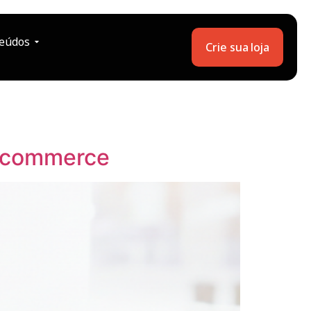
eúdos
Crie sua loja
e-commerce