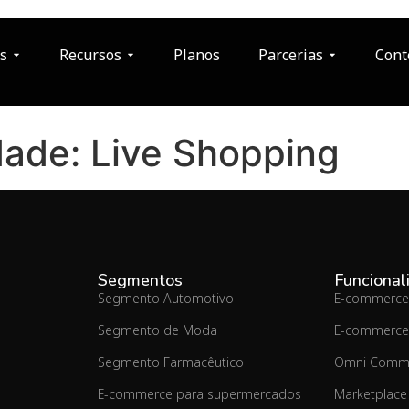
s
Recursos
Planos
Parcerias
Cont
dade:
Live Shopping
Segmentos
Funcional
Segmento Automotivo
E-commerce
Segmento de Moda
E-commerce
Segmento Farmacêutico
Omni Comm
E-commerce para supermercados
Marketplace