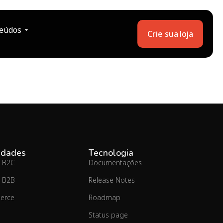
eúdos
Crie sua loja
idades
Tecnologia
 B2C
Documentações
 B2B
Release Notes
erce
Roadmap
Status page