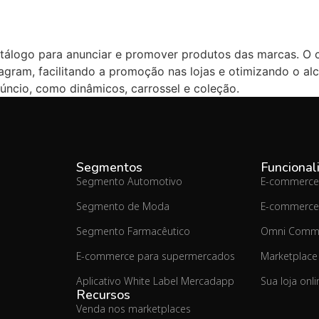
tálogo para anunciar e promover produtos das marcas. O 
agram, facilitando a promoção nas lojas e otimizando o al
ncio, como dinâmicos, carrossel e coleção.
Segmentos
Funcional
Segmento Automotivo
E-commerce
Segmento de Moda
E-commerce
Segmento Farmacêutico
Omni Comm
E-commerce para supermercados
Marketplace
Aplicativo White Label Mercadapp
Sua loja onl
Recursos
Venda nos marketplaces