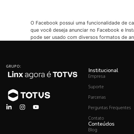
O Facebook possui uma funcionalidade de ca
que você deseja anunciar no Facebook e Inst
pode ser usado com diversos formatos de anú
GRUPO:
Institucional
Empresa
Suporte
Parcerias
Perguntas Frequentes
Contato
Conteúdos
Blog