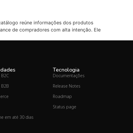
catálogo reúne informações dos produtos
cance de compradores com alta intenção. Ele
idades
Tecnologia
 B2C
Documentações
 B2B
Release Notes
erce
Roadmap
Status page
ine em até 30 dias