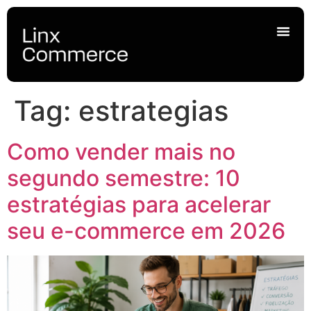
Tag:
estrategias
Como vender mais no
segundo semestre: 10
estratégias para acelerar
seu e-commerce em 2026