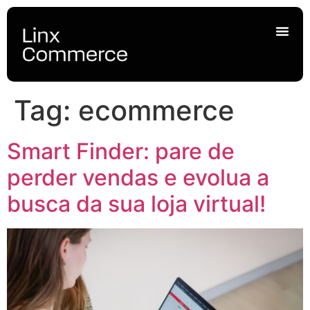
Tag:
ecommerce
Smart Finder: pare de
perder vendas e evolua a
busca da sua loja virtual!