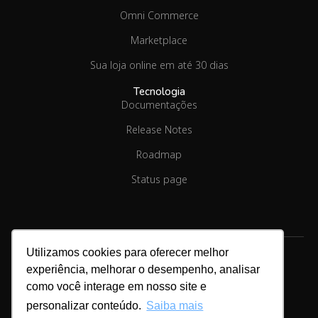
Omni Commerce
Marketplace
Sua loja online em até 30 dias
Tecnologia
Documentações
Release Notes
Roadmap
Status page
Utilizamos cookies para oferecer melhor
experiência, melhorar o desempenho, analisar
Copyright © 2026.
Linx Commerce
como você interage em nosso site e
personalizar conteúdo.
Saiba mais
Cookies & Privacidade