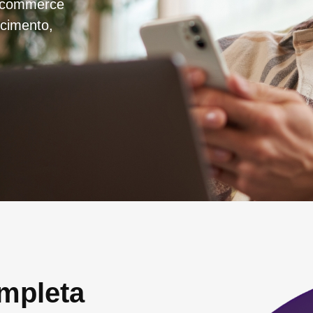
e‑commerce
scimento,
ompleta