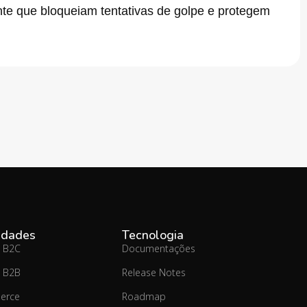
te que bloqueiam tentativas de golpe e protegem
idades
Tecnologia
 B2C
Documentações
 B2B
Release Notes
erce
Roadmap