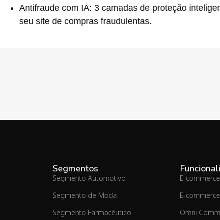
Antifraude com IA:
3 camadas de proteção inteligen
seu site de compras fraudulentas.
Segmentos
Funcional
Segmento Automotivo
E-commerce
Segmento de Moda
E-commerce
Segmento Farmacêutico
Omni Comm