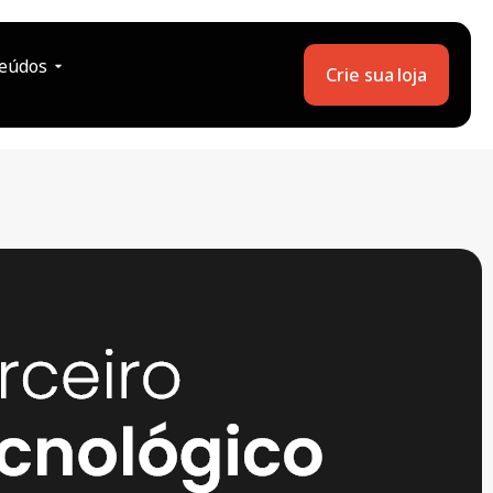
eúdos
Crie sua loja