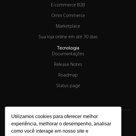
E-commerce B2B
Omni Commerce
Marketplace
Sua loja online em até 30 dias
Tecnologia
Documentações
Release Notes
Roadmap
Status page
Utilizamos cookies para oferecer melhor
experiência, melhorar o desempenho, analisar
como você interage em nosso site e
Copyright © 2026.
Linx Commerce