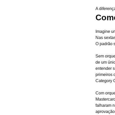
A diferenç
Como
Imagine u
Nas sextas
O padrão 
Sem orques
de um únic
entender s
primeiros 
Category C
Com orques
Mastercard
falharam n
aprovação 