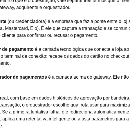
efinir o que é orquestração, vale separar três termos que o me
gateway, adquirente e orquestrador.
nte
(ou credenciadora) é a empresa que faz a ponte entre o loji
sa, Mastercard, Elo). É ele que captura a transação e se comun
 cliente para confirmar ou recusar o pagamento.
y de pagamento
é a camada tecnológica que conecta a loja ao
o terminal de conexão: recebe os dados do cartão no checkou
ento.
rador de pagamentos
é a camada acima do gateway. Ele não 
eal, com base em dados históricos de aprovação por bandeira,
a transação, o orquestrador escolhe qual rota usar para maximiz
 Se a primeira tentativa falha, ele redireciona automaticamente
, aplica uma retentativa inteligente ou ajusta parâmetros para 
e.