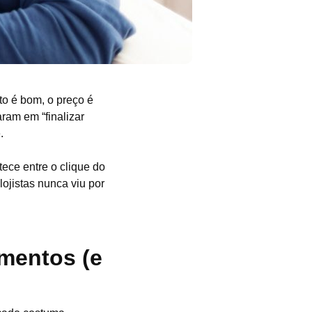
to é bom, o preço é
aram em “finalizar
ê.
ece entre o clique do
ojistas nunca viu por
mentos (e