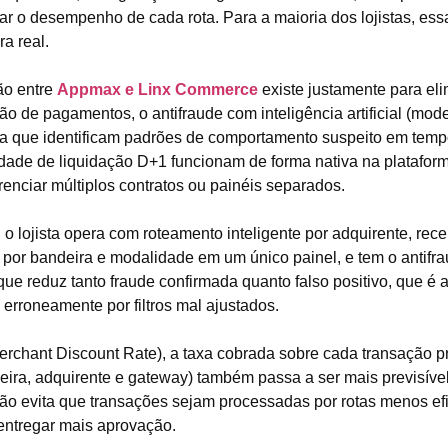
 o desempenho de cada rota. Para a maioria dos lojistas, es
ra real.
ão entre
Appmax e Linx Commerce
existe justamente para eli
ão de pagamentos, o antifraude com inteligência artificial (mo
 que identificam padrões de comportamento suspeito em tempo
idade de liquidação D+1 funcionam de forma nativa na plataform
renciar múltiplos contratos ou painéis separados.
: o lojista opera com roteamento inteligente por adquirente, rece
por bandeira e modalidade em um único painel, e tem o antifra
o que reduz tanto fraude confirmada quanto falso positivo, que é 
erroneamente por filtros mal ajustados.
chant Discount Rate), a taxa cobrada sobre cada transação p
eira, adquirente e gateway) também passa a ser mais previsíve
ão evita que transações sejam processadas por rotas menos ef
entregar mais aprovação.