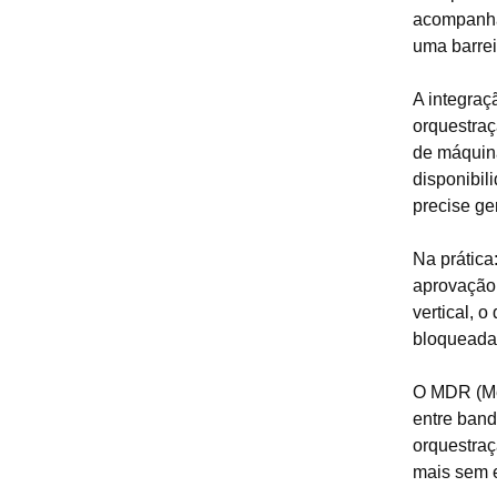
acompanhar
uma barrei
A integraç
orquestraç
de máquina
disponibil
precise ge
Na prática
aprovação 
vertical, 
bloqueada 
O MDR (Mer
entre band
orquestraç
mais sem 