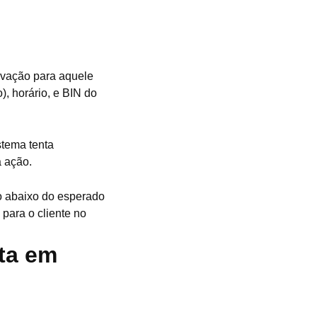
ovação para aquele
), horário, e BIN do
istema tenta
a ação.
ão abaixo do esperado
 para o cliente no
sta em