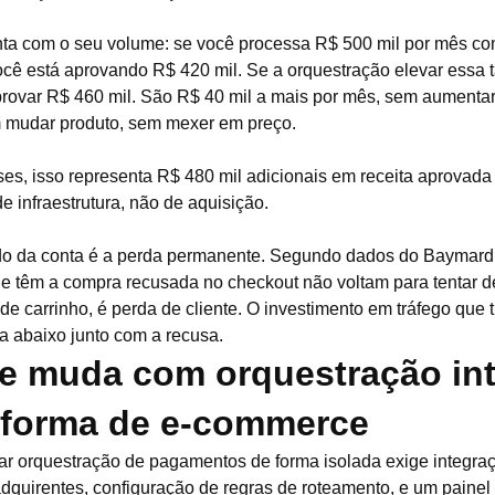
ta com o seu volume: se você processa R$ 500 mil por mês co
cê está aprovando R$ 420 mil. Se a orquestração elevar essa 
rovar R$ 460 mil. São R$ 40 mil a mais por mês, sem aumenta
m mudar produto, sem mexer em preço.
s, isso representa R$ 480 mil adicionais em receita aprovad
 infraestrutura, não de aquisição.
do da conta é a perda permanente. Segundo dados do Baymard 
ue têm a compra recusada no checkout não voltam para tentar d
e carrinho, é perda de cliente. O investimento em tráfego que t
ua abaixo junto com a recusa.
e muda com orquestração int
aforma de e-commerce
r orquestração de pagamentos de forma isolada exige integra
adquirentes, configuração de regras de roteamento, e um painel