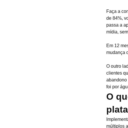
Faça a con
de 84%, vo
passa a ap
mídia, se
Em 12 mese
mudança de
O outro la
clientes q
abandono d
foi por ág
O qu
plat
Implementa
múltiplos 