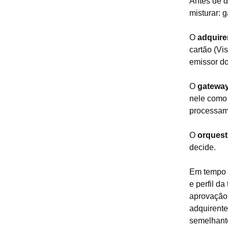
Antes de d
misturar: 
O
adquire
cartão (Vi
emissor do
O
gatewa
nele como 
processam
O
orquest
decide.
Em tempo r
e perfil d
aprovação.
adquirente
semelhant