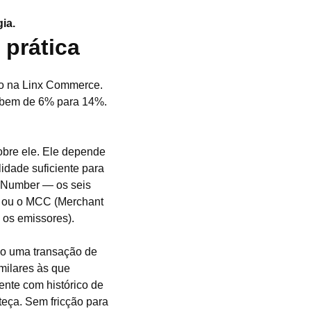
ia.
 prática
do na Linx Commerce.
sobem de 6% para 14%.
obre ele. Ele depende
lidade suficiente para
on Number — os seis
a) ou o MCC (Merchant
 os emissores).
do uma transação de
imilares às que
ente com histórico de
teça. Sem fricção para