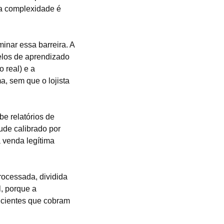
sa complexidade é
minar essa barreira. A
delos de aprendizado
 real) e a
a, sem que o lojista
be relatórios de
ude calibrado por
a venda legítima
rocessada, dividida
l, porque a
icientes que cobram