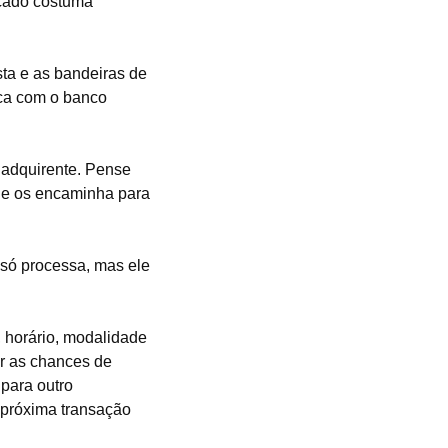
rcado costuma
sta e as bandeiras de
ica com o banco
 adquirente. Pense
t e os encaminha para
só processa, mas ele
 horário, modalidade
ar as chances de
 para outro
a próxima transação