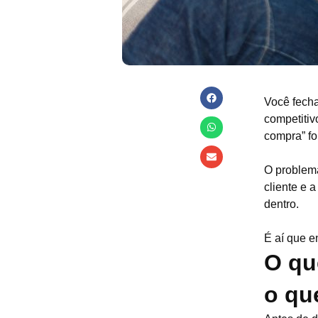
Você fecha
competitiv
compra” f
O problema
cliente e 
dentro.
É aí que e
O qu
o qu