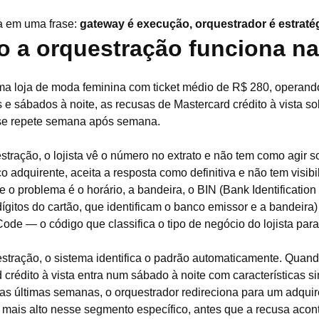
a em uma frase:
gateway é execução, orquestrador é estratég
 a orquestração funciona na
ma loja de moda feminina com ticket médio de R$ 280, operan
 e sábados à noite, as recusas de Mastercard crédito à vista 
se repete semana após semana.
tração, o lojista vê o número no extrato e não tem como agir s
o adquirente, aceita a resposta como definitiva e não tem visibi
e o problema é o horário, a bandeira, o BIN (Bank Identificati
dígitos do cartão, que identificam o banco emissor e a bandeir
ode — o código que classifica o tipo de negócio do lojista para
tração, o sistema identifica o padrão automaticamente. Quan
 crédito à vista entra num sábado à noite com características s
as últimas semanas, o orquestrador redireciona para um adquir
mais alto nesse segmento específico, antes que a recusa acon