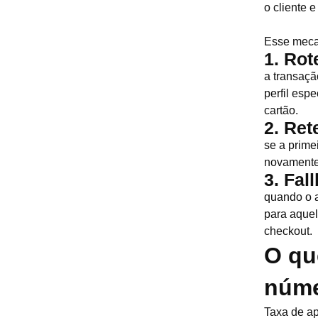
o cliente 
Esse meca
1. Rot
a transaçã
perfil espe
cartão.
2. Ret
se a primei
novamente 
3. Fal
quando o a
para aquel
checkout.
O qu
núme
Taxa de ap