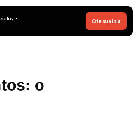
eúdos
Crie sua loja
tos: o