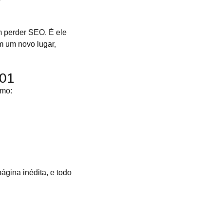
m perder SEO. É ele
m um novo lugar,
301
omo:
gina inédita, e todo