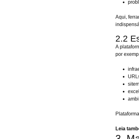
prob
Aqui, fer
indispensá
2.2 E
A platafor
por exempl
infra
URLs
site
exce
ambi
Plataforma
Leia tam
3. M