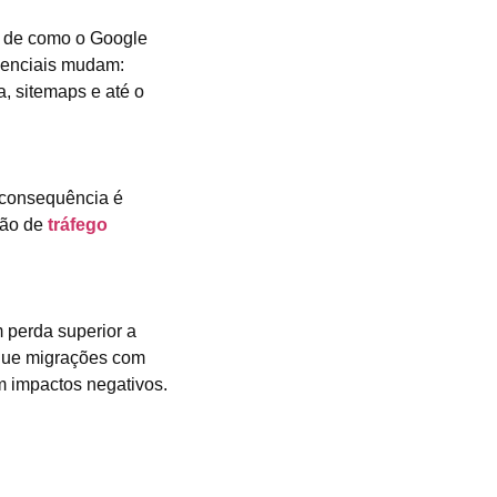
o de como o Google
ssenciais mudam:
a, sitemaps e até o
 consequência é
ção de
tráfego
 perda superior a
 que migrações com
m impactos negativos.