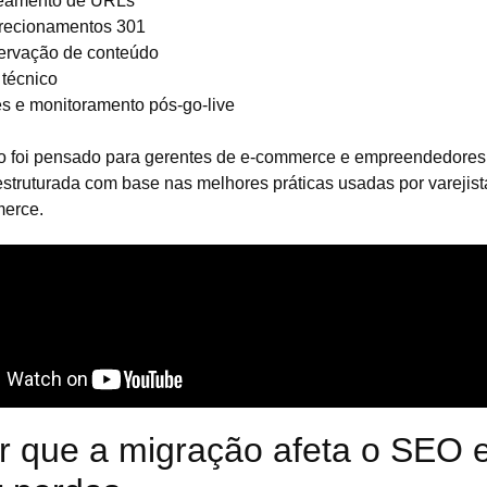
amento de URLs
recionamentos 301
ervação de conteúdo
técnico
es e monitoramento pós-go-live
o foi pensado para gerentes de e-commerce e empreendedore
struturada com base nas melhores práticas usadas por varejis
erce.
or que a migração afeta o SEO