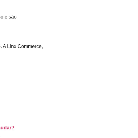
ole são
o. A Linx Commerce,
mudar?
e