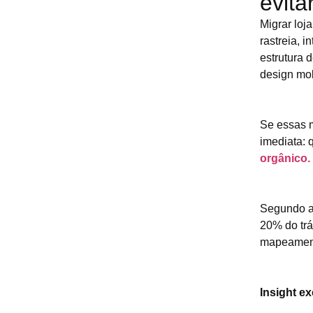
evita
Migrar lo
rastreia, 
estrutura 
design mo
Se essas 
imediata: 
orgânico.
Segundo a
20% do tr
mapeament
Insight e