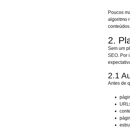
Poucos mat
algoritmo 
conteúdos,
2. Pl
Sem um pla
SEO. Por is
expectativ
2.1 Au
Antes de q
pági
URLs
cont
pági
estru