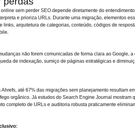
r perdas
ja online sem perder SEO depende diretamente do entendiment
interpreta e prioriza URLs. Durante uma migração, elementos e
de links, arquitetura de categorias, conteúdo, códigos de respost
bile.
mudanças não forem comunicadas de forma clara ao Google, a
queda de indexação, sumiço de páginas estratégicas e diminui
 Ahrefs, até 67% das migrações sem planejamento resultam em
áfego orgânico. Já estudos do Search Engine Journal mostram
o completo de URLs e auditoria robusta praticamente elimina
xclusivo: