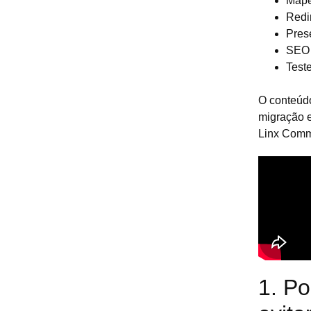
Mape
Redi
Pres
SEO 
Test
O conteúd
migração e
Linx Comm
1. P