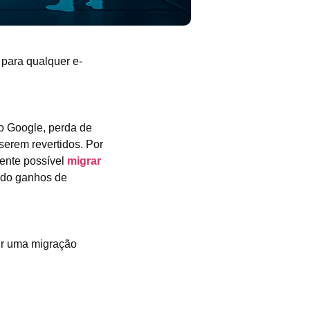
 para qualquer e-
o Google, perda de
erem revertidos. Por
mente possível
migrar
ndo ganhos de
tir uma migração