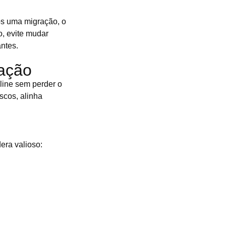
ós uma migração, o
o, evite mudar
antes.
ração
line sem perder o
iscos, alinha
era valioso: