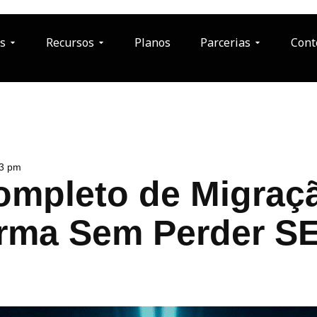
s
Recursos
Planos
Parcerias
Cont
33 pm
ompleto de Migraç
orma Sem Perder S