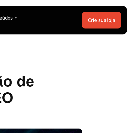
eúdos
Crie sua loja
ão de
EO