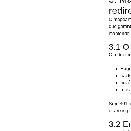
redi
O mapeamen
que garant
mantendo 
3.1 O
O redireci
Pag
back
histó
rele
Sem 301, o
o ranking é
3.2 E