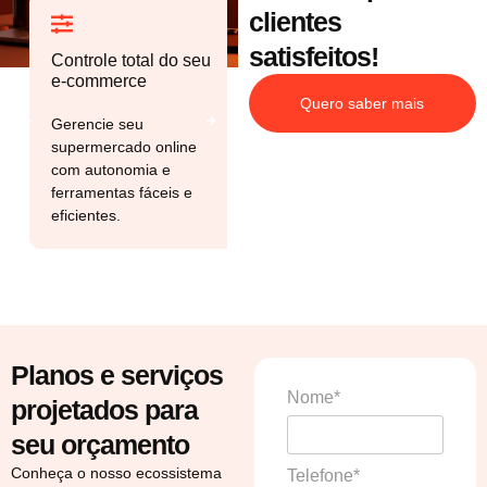
clientes
satisfeitos!
Controle total do seu
Conexão direta com
e‑commerce
os clientes
Quero saber mais
Gerencie seu
Integre o WhatsApp ao
supermercado online
seu site e envie
com autonomia e
notificações que levam o
ferramentas fáceis e
cliente direto ao seu
eficientes.
e‑commerce.
Planos e serviços
Nome*
projetados para
seu orçamento
Conheça o nosso ecossistema
Telefone*