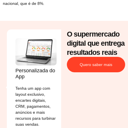
nacional, que é de 8%.
O supermercado
digital que entrega
resultados reais
Quero saber mais
Personalizada do
Banners
App
patrocinados
Tenha um app com
Use banners
layout exclusivo,
patrocinados no app
encartes digitais,
para dar visibilidade
CRM, pagamentos,
aos produtos, atrair
anúncios e mais
mais clientes e
recursos para turbinar
impulsionar suas
suas vendas.
vendas com