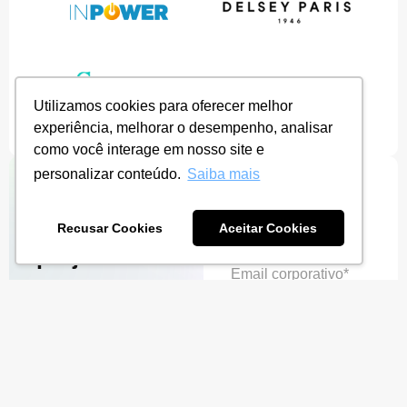
Utilizamos cookies para oferecer melhor
experiência, melhorar o desempenho, analisar
como você interage em nosso site e
personalizar conteúdo.
Saiba mais
Planos e
Nome*
serviços
Recusar Cookies
Aceitar Cookies
projetados
Email corporativo*
para seu
orçamento
Conheça o nosso
Empresa*
ecossistema de soluções e
veja como podemos
transformar sua loja no
Telefone*