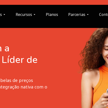
s
Recursos
Planos
Parcerias
Cont
 a
 Líder de
abelas de preços
ntegração nativa com o