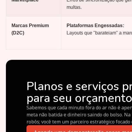
multas.
Marcas Premium
Plataformas Engessadas:
(D2C)
Layouts que "barateiam" a mar
Planos e serviços p
para seu orçament
Sabemos que cada minuto fora do ar não é apen
meta não batida e dinheiro saindo do bolso. Na 
robôs; você tem um parceiro estratégico focado 