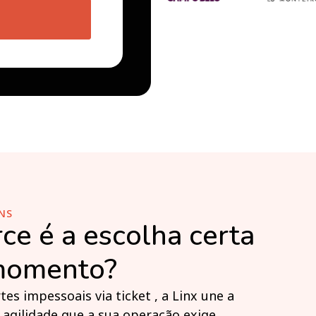
NS
ce é a escolha certa
 momento?
es impessoais via ticket , a Linx une a
agilidade que a sua operação exige.