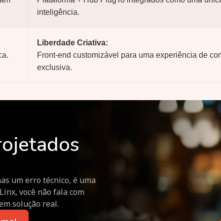
inteligência.
Liberdade Criativa:
ca.
Front-end customizável para uma experiência de com
exclusiva.
rojetados
o
as um erro técnico, é uma
Linx, você não fala com
em solução real.