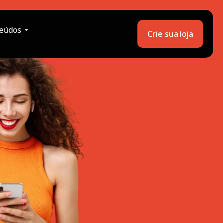
eúdos
Crie sua loja