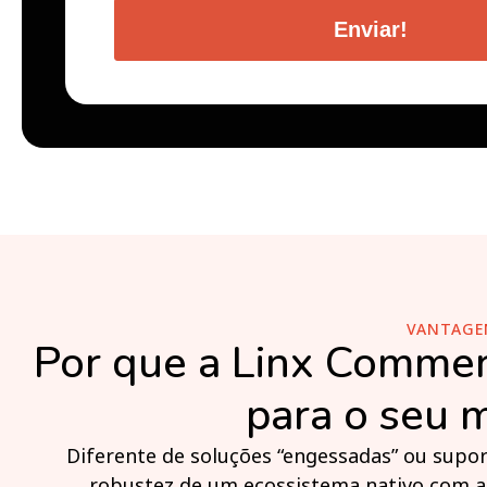
Enviar!
VANTAGE
Por que a Linx Commer
para o seu
Diferente de soluções “engessadas” ou suport
robustez de um ecossistema nativo com a 