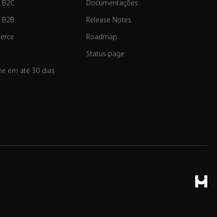
 B2C
Documentações
 B2B
Release Notes
erce
Roadmap
Status page
ine em até 30 dias