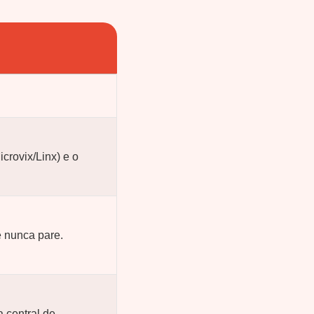
crovix/Linx) e o
e nunca pare.
 central de