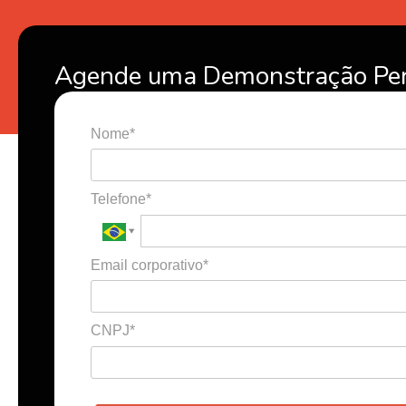
Agende uma Demonstração Per
Nome*
Telefone*
Email corporativo*
CNPJ*