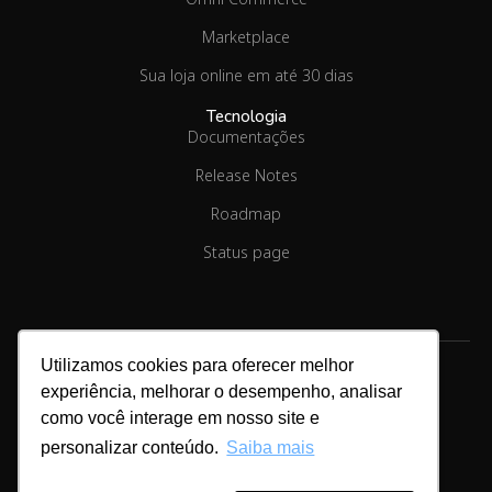
Marketplace
Sua loja online em até 30 dias
Tecnologia
Documentações
Release Notes
Roadmap
Status page
Utilizamos cookies para oferecer melhor
experiência, melhorar o desempenho, analisar
Copyright © 2026.
Linx Commerce
como você interage em nosso site e
personalizar conteúdo.
Saiba mais
Cookies & Privacidade