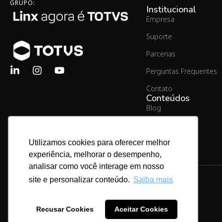
GRUPO:
Institucional
Empresa
Suporte
Parcerias
Perguntas Frequentes
Contato
Conteúdos
Blog
Material Rico
Utilizamos cookies para oferecer melhor
experiência, melhorar o desempenho,
analisar como você interage em nosso
site e personalizar conteúdo.
Saiba mais
Copyright © 2026.
Linx Commerce
Recusar Cookies
Aceitar Cookies