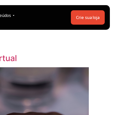
eúdos
Crie sua loja
rtual