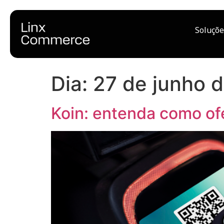
Soluçõe
Dia:
27 de junho 
Koin: entenda como ofe