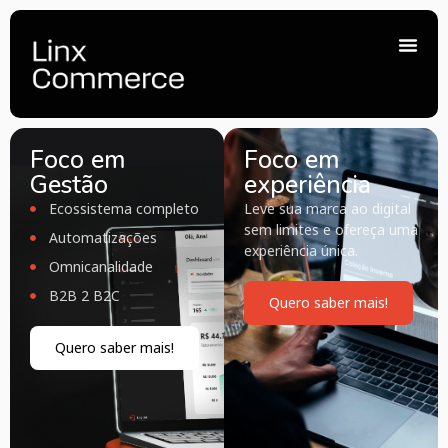
Foco em
Foco em
Gestão
experiência
Ecossistema completo
Leve sua marca ao digital
sem limites e ofereça uma
Automatizações
experiência única.
Omnicanalidade
B2B 2 B2C
Quero saber mais!
Quero saber mais!