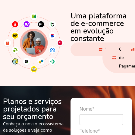
Uma plataforma
de e-commerce
em evolução
constante
ERPs
CRM
Marketplaces
Gatewa
de
Pagame
Planos e serviços
projetados para
Nome*
seu orçamento
Conheça o nosso ecossistema
de soluções e veja como
Telefone*